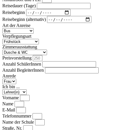
Reisedauer (Tage)
Reisebeginn
Reisebeginn (alternativ)
Art der Anreise
Verpflegungsart
Zimmerausstattung
Preisvorstellung
Anzahl SchülerInnen
Anzahl BegleiterInnen
Anrede
Ich bin ...
Vorname
Name
E-Mail
Telefonnummer
Name der Schule
Straße, Nr.