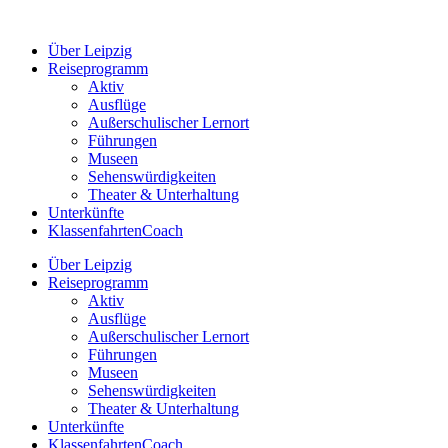
Zum
Inhalt
Über Leipzig
springen
Reiseprogramm
Aktiv
Ausflüge
Außerschulischer Lernort
Führungen
Museen
Sehenswürdigkeiten
Theater & Unterhaltung
Unterkünfte
KlassenfahrtenCoach
Über Leipzig
Reiseprogramm
Aktiv
Ausflüge
Außerschulischer Lernort
Führungen
Museen
Sehenswürdigkeiten
Theater & Unterhaltung
Unterkünfte
KlassenfahrtenCoach