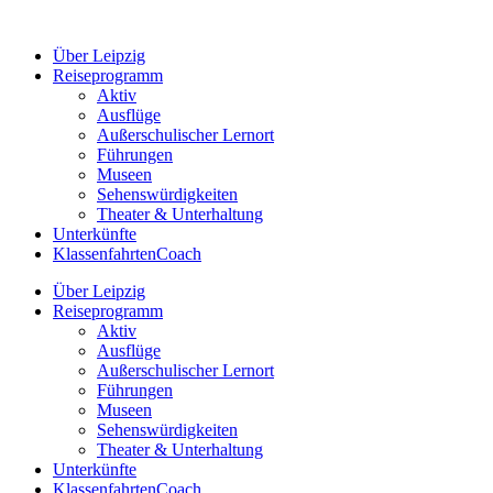
Zum
Inhalt
Über Leipzig
springen
Reiseprogramm
Aktiv
Ausflüge
Außerschulischer Lernort
Führungen
Museen
Sehenswürdigkeiten
Theater & Unterhaltung
Unterkünfte
KlassenfahrtenCoach
Über Leipzig
Reiseprogramm
Aktiv
Ausflüge
Außerschulischer Lernort
Führungen
Museen
Sehenswürdigkeiten
Theater & Unterhaltung
Unterkünfte
KlassenfahrtenCoach