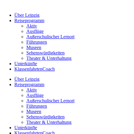
Zum
Inhalt
Über Leipzig
springen
Reiseprogramm
Aktiv
Ausflüge
Außerschulischer Lernort
Führungen
Museen
Sehenswürdigkeiten
Theater & Unterhaltung
Unterkünfte
KlassenfahrtenCoach
Über Leipzig
Reiseprogramm
Aktiv
Ausflüge
Außerschulischer Lernort
Führungen
Museen
Sehenswürdigkeiten
Theater & Unterhaltung
Unterkünfte
KlassenfahrtenCoach