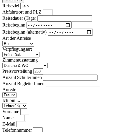
Reiseziel
Abfahrtsort und PLZ
Reisedauer (Tage)
Reisebeginn
Reisebeginn (alternativ)
Art der Anreise
Verpflegungsart
Zimmerausstattung
Preisvorstellung
Anzahl SchülerInnen
Anzahl BegleiterInnen
Anrede
Ich bin ...
Vorname
Name
E-Mail
Telefonnummer