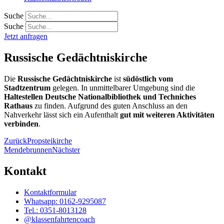
Suche
Suche
Jetzt anfragen
Russische Gedächtniskirche
Die
Russische Gedächtniskirche
ist
südöstlich vom
Stadtzentrum
gelegen. In unmittelbarer Umgebung sind die
Haltestellen Deutsche Nationalbibliothek und Techniches
Rathaus
zu finden. Aufgrund des guten Anschluss an den
Nahverkehr lässt sich ein Aufenthalt
gut mit weiteren Aktivitäten
verbinden
.
Zurück
Propsteikirche
Mendebrunnen
Nächster
Kontakt
Kontaktformular
Whatsapp: 0162-9295087
Tel.: 0351-8013128
@klassenfahrtencoach