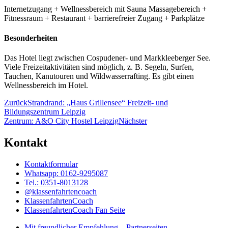
Internetzugang + Wellnessbereich mit Sauna Massagebereich +
Fitnessraum + Restaurant + barrierefreier Zugang + Parkplätze
Besonderheiten
Das Hotel liegt zwischen Cospudener- und Markkleeberger See.
Viele Freizeitaktivitäten sind möglich, z. B. Segeln, Surfen,
Tauchen, Kanutouren und Wildwasserrafting. Es gibt einen
Wellnessbereich im Hotel.
Zurück
Strandrand: „Haus Grillensee“ Freizeit- und
Bildungszentrum Leipzig
Zentrum: A&O City Hostel Leipzig
Nächster
Kontakt
Kontaktformular
Whatsapp: 0162-9295087
Tel.: 0351-8013128
@klassenfahrtencoach
KlassenfahrtenCoach
KlassenfahrtenCoach Fan Seite
Mit freundlicher Empfehlung – Partnerseiten