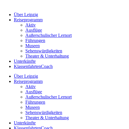
Zum
Inhalt
Über Leipzig
springen
Reiseprogramm
Aktiv
Ausflüge
Außerschulischer Lernort
Führungen
Museen
Sehenswürdigkeiten
Theater & Unterhaltung
Unterkünfte
KlassenfahrtenCoach
Über Leipzig
Reiseprogramm
Aktiv
Ausflüge
Außerschulischer Lernort
Führungen
Museen
Sehenswürdigkeiten
Theater & Unterhaltung
Unterkünfte
KlassenfahrtenCoach