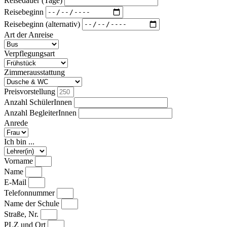
Reisedauer (Tage)
Reisebeginn
Reisebeginn (alternativ)
Art der Anreise
Verpflegungsart
Zimmerausstattung
Preisvorstellung
Anzahl SchülerInnen
Anzahl BegleiterInnen
Anrede
Ich bin ...
Vorname
Name
E-Mail
Telefonnummer
Name der Schule
Straße, Nr.
PLZ und Ort