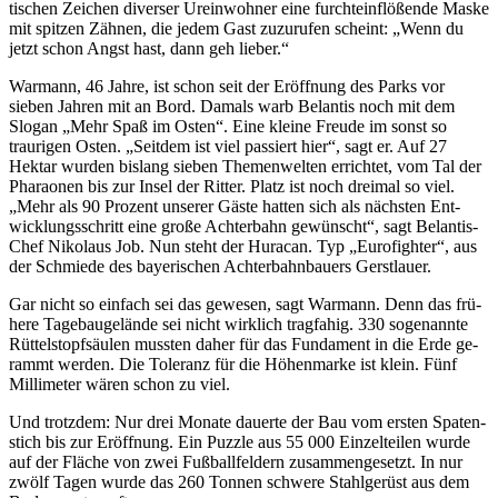
tischen Zeichen diverser Ureinwoh­ner eine furchteinflößende Maske
mit spitzen Zähnen, die jedem Gast zuzurufen scheint: „Wenn du
jetzt schon Angst hast, dann geh lieber.“
Warmann, 46 Jahre, ist schon seit der Eröffnung des Parks vor
sieben Jahren mit an Bord. Damals warb Belantis noch mit dem
Slogan „Mehr Spaß im Osten“. Eine kleine Freude im sonst so
traurigen Osten. „Seitdem ist viel passiert hier“, sagt er. Auf 27
Hektar wurden bislang sieben Themenwelten errichtet, vom Tal der
Pharaonen bis zur Insel der Ritter. Platz ist noch dreimal so viel.
„Mehr als 90 Prozent unserer Gäste hatten sich als nächsten Ent­
wicklungsschritt eine große Ach­terbahn gewünscht“, sagt Belantis-
Chef Nikolaus Job. Nun steht der Huracan. Typ „Eurofighter“, aus
der Schmiede des bayerischen Ach­terbahnbauers Gerstlauer.
Gar nicht so einfach sei das gewe­sen, sagt Warmann. Denn das frü­
here Tagebaugelände sei nicht wirklich tragfahig. 330 sogenannte
Rüttelstopfsäulen mussten daher für das Fundament in die Erde ge­
rammt werden. Die Toleranz für die Höhenmarke ist klein. Fünf
Mil­limeter wären schon zu viel.
Und trotzdem: Nur drei Monate dauerte der Bau vom ersten Spaten­
stich bis zur Eröffnung. Ein Puzzle aus 55 000 Einzelteilen wurde
auf der Fläche von zwei Fußballfeldern zusammengesetzt. In nur
zwölf Ta­gen wurde das 260 Tonnen schwe­re Stahlgerüst aus dem