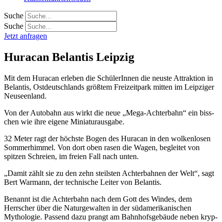
Suche
Suche
Jetzt anfragen
Huracan Belantis Leipzig
Mit dem Huracan erleben die SchülerInnen die neuste Attraktion in
Belantis, Ost­deutschlands größtem Freizeitpark mitten im Leipziger
Neuseenland.
Von der Autobahn aus wirkt die neue „Mega-Achterbahn“ ein biss­
chen wie ihre eigene Miniaturaus­gabe.
32 Meter ragt der höchste Bogen des Huracan in den wolkenlosen
Sommerhimmel. Von dort oben rasen die Wagen, beglei­tet von
spitzen Schreien, im freien Fall nach unten.
„Damit zählt sie zu den zehn steils­ten Achterbahnen der Welt“, sagt
Bert Warmann, der technische Lei­ter von Belantis.
Benannt ist die Achterbahn nach dem Gott des Windes, dem
Herrscher über die Naturgewalten in der süd­amerikanischen
Mythologie. Pas­send dazu prangt am Bahnhofsgebäude neben kryp­