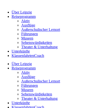
Zum
Inhalt
Über Leipzig
springen
Reiseprogramm
Aktiv
Ausflüge
Außerschulischer Lernort
Führungen
Museen
Sehenswürdigkeiten
Theater & Unterhaltung
Unterkünfte
KlassenfahrtenCoach
Über Leipzig
Reiseprogramm
Aktiv
Ausflüge
Außerschulischer Lernort
Führungen
Museen
Sehenswürdigkeiten
Theater & Unterhaltung
Unterkünfte
KlassenfahrtenCoach