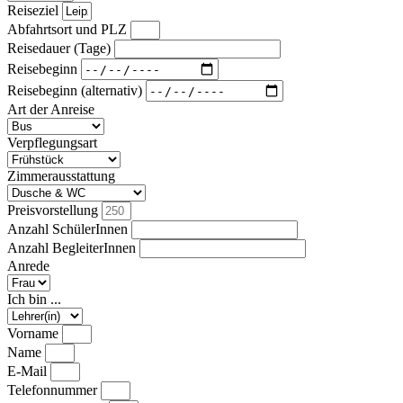
Reiseziel
Abfahrtsort und PLZ
Reisedauer (Tage)
Reisebeginn
Reisebeginn (alternativ)
Art der Anreise
Verpflegungsart
Zimmerausstattung
Preisvorstellung
Anzahl SchülerInnen
Anzahl BegleiterInnen
Anrede
Ich bin ...
Vorname
Name
E-Mail
Telefonnummer