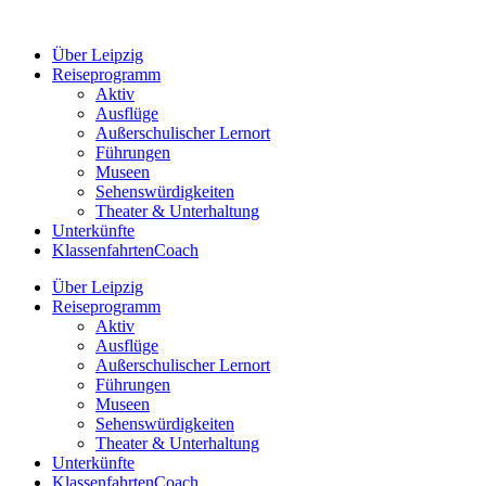
Zum
Inhalt
Über Leipzig
springen
Reiseprogramm
Aktiv
Ausflüge
Außerschulischer Lernort
Führungen
Museen
Sehenswürdigkeiten
Theater & Unterhaltung
Unterkünfte
KlassenfahrtenCoach
Über Leipzig
Reiseprogramm
Aktiv
Ausflüge
Außerschulischer Lernort
Führungen
Museen
Sehenswürdigkeiten
Theater & Unterhaltung
Unterkünfte
KlassenfahrtenCoach