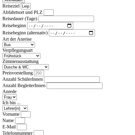
Reiseziel
Abfahrtsort und PLZ
Reisedauer (Tage)
Reisebeginn
Reisebeginn (alternativ)
Art der Anreise
Verpflegungsart
Zimmerausstattung
Preisvorstellung
Anzahl SchülerInnen
Anzahl BegleiterInnen
Anrede
Ich bin ...
Vorname
Name
E-Mail
Telefonnummer