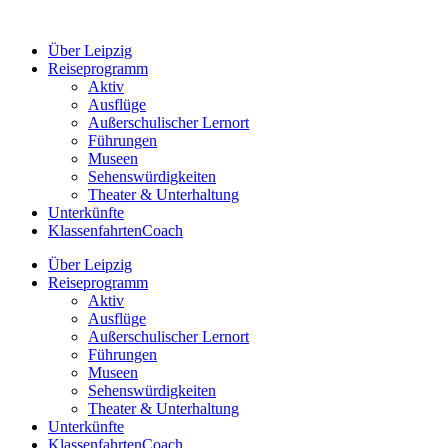
Zum
Inhalt
Über Leipzig
springen
Reiseprogramm
Aktiv
Ausflüge
Außerschulischer Lernort
Führungen
Museen
Sehenswürdigkeiten
Theater & Unterhaltung
Unterkünfte
KlassenfahrtenCoach
Über Leipzig
Reiseprogramm
Aktiv
Ausflüge
Außerschulischer Lernort
Führungen
Museen
Sehenswürdigkeiten
Theater & Unterhaltung
Unterkünfte
KlassenfahrtenCoach