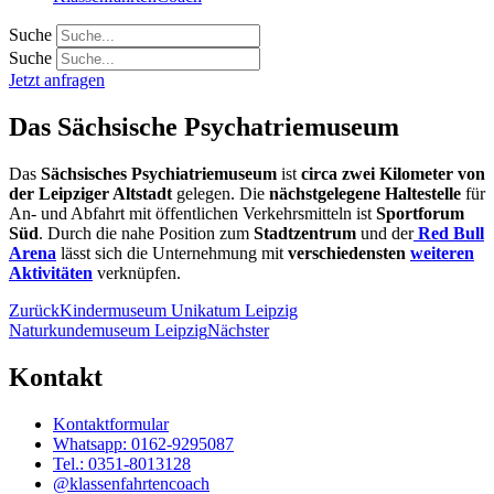
Suche
Suche
Jetzt anfragen
Das Sächsische Psychatriemuseum
Das
Sächsisches Psychiatriemuseum
ist
circa zwei Kilometer von
der Leipziger Altstadt
gelegen. Die
nächstgelegene Haltestelle
für
An- und Abfahrt mit öffentlichen Verkehrsmitteln ist
Sportforum
Süd
. Durch die nahe Position zum
Stadtzentrum
und der
Red Bull
Arena
lässt sich die Unternehmung mit
verschiedensten
weiteren
Aktivitäten
verknüpfen.
Zurück
Kindermuseum Unikatum Leipzig
Naturkundemuseum Leipzig
Nächster
Kontakt
Kontaktformular
Whatsapp: 0162-9295087
Tel.: 0351-8013128
@klassenfahrtencoach