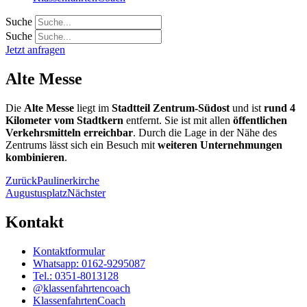
Suche
Suche
Jetzt anfragen
Alte Messe
Die
Alte Messe
liegt im
Stadtteil Zentrum-Südost
und ist
rund 4
Kilometer vom Stadtkern
entfernt. Sie ist mit allen
öffentlichen
Verkehrsmitteln erreichbar
. Durch die Lage in der Nähe des
Zentrums lässt sich ein Besuch mit
weiteren Unternehmungen
kombinieren
.
Zurück
Paulinerkirche
Augustusplatz
Nächster
Kontakt
Kontaktformular
Whatsapp: 0162-9295087
Tel.: 0351-8013128
@klassenfahrtencoach
KlassenfahrtenCoach