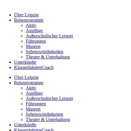
Zum
Inhalt
Über Leipzig
springen
Reiseprogramm
Aktiv
Ausflüge
Außerschulischer Lernort
Führungen
Museen
Sehenswürdigkeiten
Theater & Unterhaltung
Unterkünfte
KlassenfahrtenCoach
Über Leipzig
Reiseprogramm
Aktiv
Ausflüge
Außerschulischer Lernort
Führungen
Museen
Sehenswürdigkeiten
Theater & Unterhaltung
Unterkünfte
KlassenfahrtenCoach