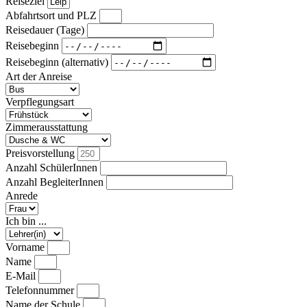
Reiseziel
Abfahrtsort und PLZ
Reisedauer (Tage)
Reisebeginn
Reisebeginn (alternativ)
Art der Anreise
Verpflegungsart
Zimmerausstattung
Preisvorstellung
Anzahl SchülerInnen
Anzahl BegleiterInnen
Anrede
Ich bin ...
Vorname
Name
E-Mail
Telefonnummer
Name der Schule